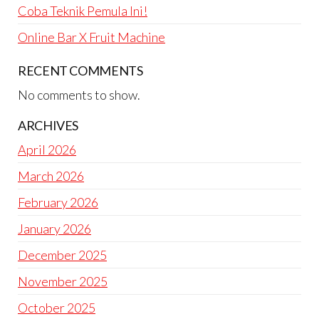
Coba Teknik Pemula Ini!
Online Bar X Fruit Machine
RECENT COMMENTS
No comments to show.
ARCHIVES
April 2026
March 2026
February 2026
January 2026
December 2025
November 2025
October 2025