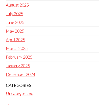
August 2025
July 2025
June 2025
May 2025
April 2025
March 2025
February 2025
January 2025
December 2024
CATEGORIES
Uncategorized