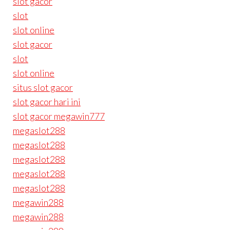
slot gacor
slot
slot online
slot gacor
slot
slot online
situs slot gacor
slot gacor hari ini
slot gacor megawin777
megaslot288
megaslot288
megaslot288
megaslot288
megaslot288
megawin288
megawin288