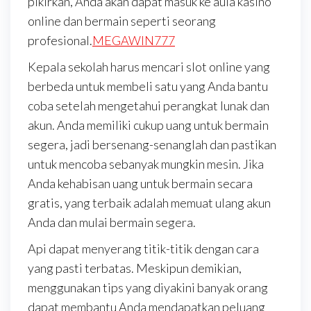
pikirkan, Anda akan dapat masuk ke aula kasino
online dan bermain seperti seorang
profesional.
MEGAWIN777
Kepala sekolah harus mencari slot online yang
berbeda untuk membeli satu yang Anda bantu
coba setelah mengetahui perangkat lunak dan
akun. Anda memiliki cukup uang untuk bermain
segera, jadi bersenang-senanglah dan pastikan
untuk mencoba sebanyak mungkin mesin. Jika
Anda kehabisan uang untuk bermain secara
gratis, yang terbaik adalah memuat ulang akun
Anda dan mulai bermain segera.
Api dapat menyerang titik-titik dengan cara
yang pasti terbatas. Meskipun demikian,
menggunakan tips yang diyakini banyak orang
dapat membantu Anda mendapatkan peluang