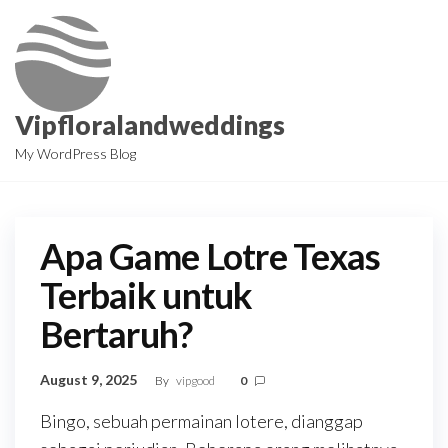
Skip
to
the
content
Vipfloralandweddings
My WordPress Blog
Apa Game Lotre Texas
Terbaik untuk
Bertaruh?
August 9, 2025
By
vipgood
0
Bingo, sebuah permainan lotere, dianggap