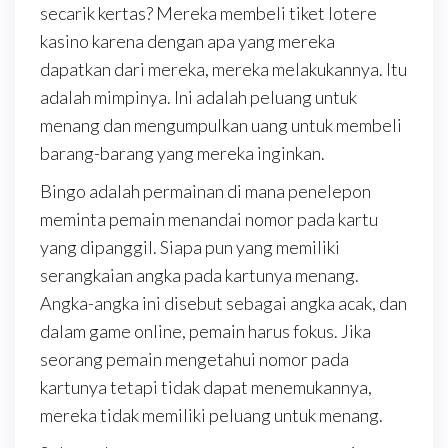
secarik kertas? Mereka membeli tiket lotere
kasino karena dengan apa yang mereka
dapatkan dari mereka, mereka melakukannya. Itu
adalah mimpinya. Ini adalah peluang untuk
menang dan mengumpulkan uang untuk membeli
barang-barang yang mereka inginkan.
Bingo adalah permainan di mana penelepon
meminta pemain menandai nomor pada kartu
yang dipanggil. Siapa pun yang memiliki
serangkaian angka pada kartunya menang.
Angka-angka ini disebut sebagai angka acak, dan
dalam game online, pemain harus fokus. Jika
seorang pemain mengetahui nomor pada
kartunya tetapi tidak dapat menemukannya,
mereka tidak memiliki peluang untuk menang.