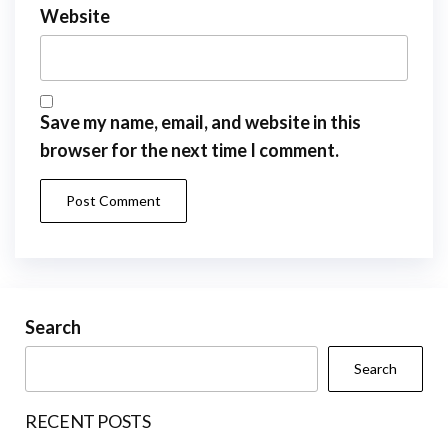
Website
Save my name, email, and website in this
browser for the next time I comment.
Search
Search
RECENT POSTS