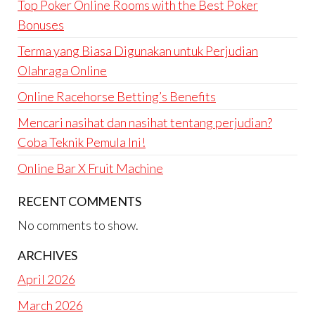
Top Poker Online Rooms with the Best Poker
Bonuses
Terma yang Biasa Digunakan untuk Perjudian
Olahraga Online
Online Racehorse Betting’s Benefits
Mencari nasihat dan nasihat tentang perjudian?
Coba Teknik Pemula Ini!
Online Bar X Fruit Machine
RECENT COMMENTS
No comments to show.
ARCHIVES
April 2026
March 2026