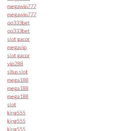
megawin777
megawin777
qq333bet
qq333bet
slot gacor
megavip
slot gacor
vip288
situs slot
mega188
mega188
mega188
slot
king555
king555
king555